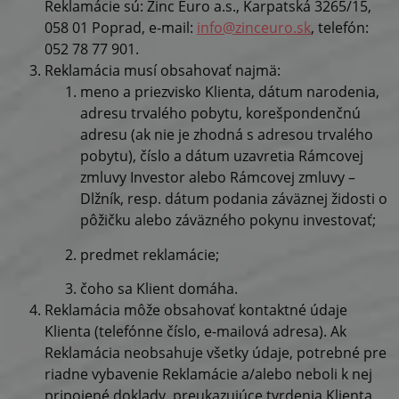
Reklamácie sú: Zinc Euro a.s., Karpatská 3265/15,
058 01 Poprad, e-mail:
info@zinceuro.sk
, telefón:
052 78 77 901.
Reklamácia musí obsahovať najmä:
meno a priezvisko Klienta, dátum narodenia,
adresu trvalého pobytu, korešpondenčnú
adresu (ak nie je zhodná s adresou trvalého
pobytu), číslo a dátum uzavretia Rámcovej
zmluvy Investor alebo Rámcovej zmluvy –
Dlžník, resp. dátum podania záväznej židosti o
pôžičku alebo záväzného pokynu investovať;
predmet reklamácie;
čoho sa Klient domáha.
Reklamácia môže obsahovať kontaktné údaje
Klienta (telefónne číslo, e-mailová adresa). Ak
Reklamácia neobsahuje všetky údaje, potrebné pre
riadne vybavenie Reklamácie a/alebo neboli k nej
pripojené doklady, preukazujúce tvrdenia Klienta,