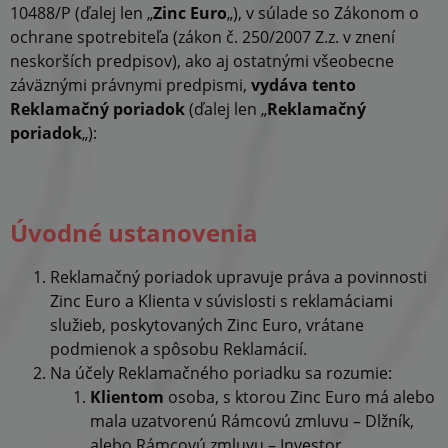
10488/P (ďalej len „
Zinc Euro
„), v súlade so Zákonom o
ochrane spotrebiteľa (zákon č. 250/2007 Z.z. v znení
neskorších predpisov), ako aj ostatnými všeobecne
záväznými právnymi predpismi,
vydáva tento
Reklamačný poriadok
(ďalej len „
Reklamačný
poriadok
„):
Úvodné ustanovenia
Reklamačný poriadok upravuje práva a povinnosti
Zinc Euro a Klienta v súvislosti s reklamáciami
služieb, poskytovaných Zinc Euro, vrátane
podmienok a spôsobu Reklamácií.
Na účely Reklamačného poriadku sa rozumie:
Klientom
osoba, s ktorou Zinc Euro má alebo
mala uzatvorenú Rámcovú zmluvu – Dlžník,
alebo Rámcovú zmluvu – Investor,