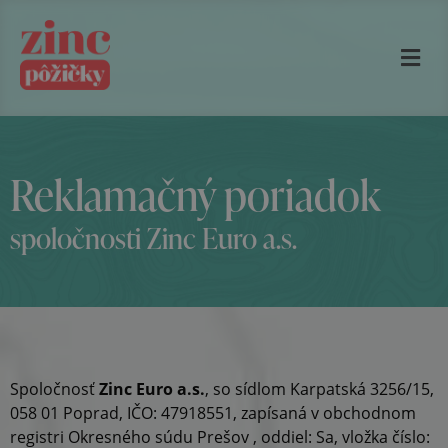
Reklamačný poriadok
spoločnosti Zinc Euro a.s.
Spoločnosť
Zinc Euro a.s.
, so sídlom Karpatská 3256/15,
058 01 Poprad, IČO: 47918551, zapísaná v obchodnom
registri Okresného súdu Prešov , oddiel: Sa, vložka číslo: