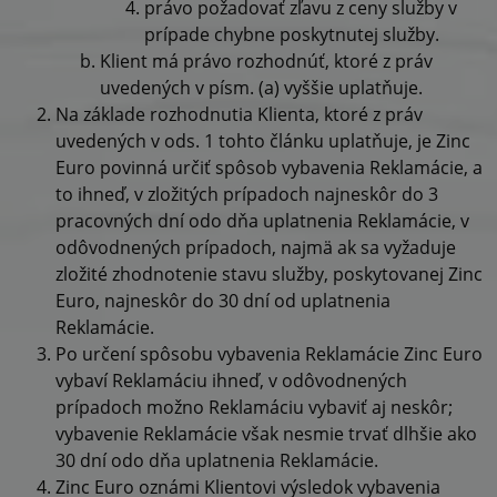
právo požadovať zľavu z ceny služby v
prípade chybne poskytnutej služby.
Klient má právo rozhodnúť, ktoré z práv
uvedených v písm. (a) vyššie uplatňuje.
Na základe rozhodnutia Klienta, ktoré z práv
uvedených v ods. 1 tohto článku uplatňuje, je Zinc
Euro povinná určiť spôsob vybavenia Reklamácie, a
to ihneď, v zložitých prípadoch najneskôr do 3
pracovných dní odo dňa uplatnenia Reklamácie, v
odôvodnených prípadoch, najmä ak sa vyžaduje
zložité zhodnotenie stavu služby, poskytovanej Zinc
Euro, najneskôr do 30 dní od uplatnenia
Reklamácie.
Po určení spôsobu vybavenia Reklamácie Zinc Euro
vybaví Reklamáciu ihneď, v odôvodnených
prípadoch možno Reklamáciu vybaviť aj neskôr;
vybavenie Reklamácie však nesmie trvať dlhšie ako
30 dní odo dňa uplatnenia Reklamácie.
Zinc Euro oznámi Klientovi výsledok vybavenia