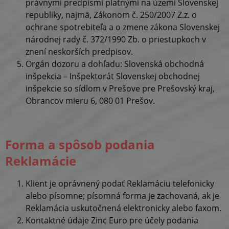
právnymi predpismi platnými na území Slovenskej
republiky, najmä, Zákonom č. 250/2007 Z.z. o
ochrane spotrebiteľa a o zmene zákona Slovenskej
národnej rady č. 372/1990 Zb. o priestupkoch v
znení neskorších predpisov.
Orgán dozoru a dohľadu: Slovenská obchodná
inšpekcia – Inšpektorát Slovenskej obchodnej
inšpekcie so sídlom v Prešove pre Prešovský kraj,
Obrancov mieru 6, 080 01 Prešov.
Forma a spôsob podania
Reklamácie
Klient je oprávnený podať Reklamáciu telefonicky
alebo písomne; písomná forma je zachovaná, ak je
Reklamácia uskutočnená elektronicky alebo faxom.
Kontaktné údaje Zinc Euro pre účely podania