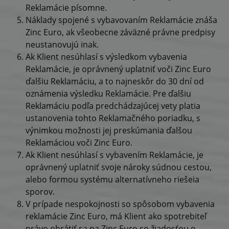
Reklamácie písomne.
Náklady spojené s vybavovaním Reklamácie znáša
Zinc Euro, ak všeobecne záväzné právne predpisy
neustanovujú inak.
Ak Klient nesúhlasí s výsledkom vybavenia
Reklamácie, je oprávnený uplatniť voči Zinc Euro
ďalšiu Reklamáciu, a to najneskôr do 30 dní od
oznámenia výsledku Reklamácie. Pre ďalšiu
Reklamáciu podľa predchádzajúcej vety platia
ustanovenia tohto Reklamačného poriadku, s
výnimkou možnosti jej preskúmania ďalšou
Reklamáciou voči Zinc Euro.
Ak Klient nesúhlasí s vybavením Reklamácie, je
oprávnený uplatniť svoje nároky súdnou cestou,
alebo formou systému alternatívneho riešeia
sporov.
V prípade nespokojnosti so spôsobom vybavenia
reklamácie Zinc Euro, má Klient ako spotrebiteľ
právo obrátiť sa na Zinc Euro so žiadosťou o