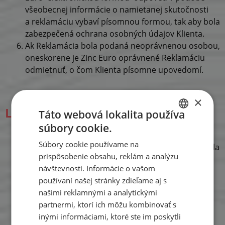
všeobecnej informácie o namietanej skutočnosti
a reklamáciu vybaví písomnou formou, tak aby bola
zabezpečená ochrana osobných údajov Klienta.
Ak Reklamácia bola podaná neoprávnenou osobou,
oneskorene je Zinc Euro oprávnené Reklamáciu
odmietnuť, o čom Klienta písomne upovedomí.
×
Lehota na podanie reklamácie
Táto webová lokalita používa
súbory cookie.
SLOVAK
Reklamáciu je potrebné uplatniť bez zbytočného
Súbory cookie používame na
odkladu, najneskôr do 30 dní odo dňa, kedy nastala
ENGLISH
prispôsobenie obsahu, reklám a analýzu
skutočnosť, ktorá tvorí predmet Reklamácie alebo
GERMAN
návštevnosti. Informácie o vašom
je podnetom pre Reklamáciu.
používaní našej stránky zdieľame aj s
O uplatnení Reklamácie vydá Zinc Euro Klientovi
našimi reklamnými a analytickými
potvrdenie.
partnermi, ktorí ich môžu kombinovať s
inými informáciami, ktoré ste im poskytli