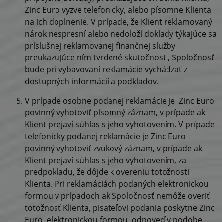
Zinc Euro vyzve telefonicky, alebo písomne Klienta
na ich doplnenie. V prípade, že Klient reklamovaný
nárok nespresní alebo nedoloží doklady týkajúce sa
príslušnej reklamovanej finančnej služby
preukazujúce ním tvrdené skutočnosti, Spoločnosť
bude pri vybavovaní reklamácie vychádzať z
dostupných informácií a podkladov.
V prípade osobne podanej reklamácie je Zinc Euro
povinný vyhotoviť písomný záznam, v prípade ak
Klient prejaví súhlas s jeho vyhotovením. V prípade
telefonicky podanej reklamácie je Zinc Euro
povinný vyhotoviť zvukový záznam, v prípade ak
Klient prejaví súhlas s jeho vyhotovením, za
predpokladu, že dôjde k overeniu totožnosti
Klienta. Pri reklamáciách podaných elektronickou
formou v prípadoch ak Spoločnosť nemôže overiť
totožnosť Klienta, pisateľovi podania poskytne Zinc
Euro elektronickou formou odpoveď v podobe