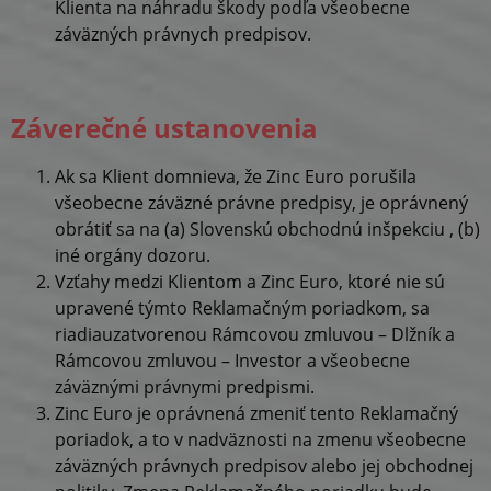
Klienta na náhradu škody podľa všeobecne
záväzných právnych predpisov.
Záverečné ustanovenia
Ak sa Klient domnieva, že Zinc Euro porušila
všeobecne záväzné právne predpisy, je oprávnený
obrátiť sa na (a) Slovenskú obchodnú inšpekciu , (b)
iné orgány dozoru.
Vzťahy medzi Klientom a Zinc Euro, ktoré nie sú
upravené týmto Reklamačným poriadkom, sa
riadiauzatvorenou Rámcovou zmluvou – Dlžník a
Rámcovou zmluvou – Investor a všeobecne
záväznými právnymi predpismi.
Zinc Euro je oprávnená zmeniť tento Reklamačný
poriadok, a to v nadväznosti na zmenu všeobecne
záväzných právnych predpisov alebo jej obchodnej