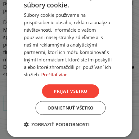
podmienky upravuje úverová zmluva spolu s úverovými
súbory cookie.
SLOVAK
podmienkami.
Súbory cookie používame na
ENGLISH
Dlh
zaniká po splnení záväzku dlžníka veriteľovi
.
prispôsobenie obsahu, reklám a analýzu
GERMAN
Môže zaniknúť štandardnou cestou, teda najčastejšie
návštevnosti. Informácie o vašom
splatením pôžičky a stanovených úrokov, prípadne
používaní našej stránky zdieľame aj s
poplatkov v pravidelných mesačných splátkach. Klienti
našimi reklamnými a analytickými
finančných inštitúcií, napr. Zinc Euro, majú navyše
partnermi, ktorí ich môžu kombinovať s
možnosť svoj dlh kedykoľvek jednorazovo doplatiť.
inými informáciami, ktoré ste im poskytli
Druhým variantom je dohoda, na ktorú pristúpia obidve
alebo ktoré zhromaždili pri používaní ich
strany – veriteľ i dlžník.
služieb.
Prečítať viac
PRIJAŤ VŠETKO
Späť na Slovník pojmov
ODMIETNUŤ VŠETKO
ZOBRAZIŤ PODROBNOSTI