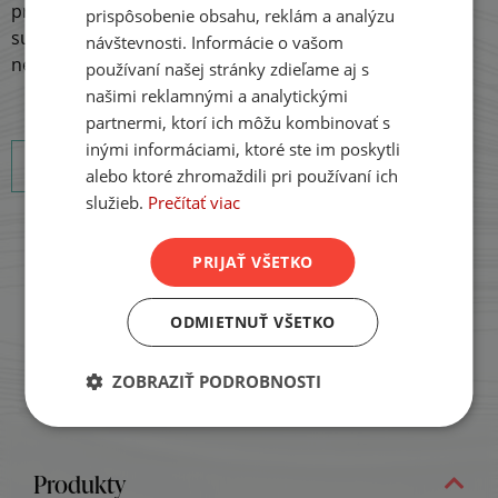
prijatia upomienky je dobré okamžite uhradiť uvedenú
prispôsobenie obsahu, reklám a analýzu
GERMAN
sumu. Klient sa tak vyhne zbytočným poplatkom za
návštevnosti. Informácie o vašom
neplatenie.
používaní našej stránky zdieľame aj s
našimi reklamnými a analytickými
partnermi, ktorí ich môžu kombinovať s
inými informáciami, ktoré ste im poskytli
Späť na Slovník pojmov
alebo ktoré zhromaždili pri používaní ich
služieb.
Prečítať viac
PRIJAŤ VŠETKO
ODMIETNUŤ VŠETKO
ZOBRAZIŤ PODROBNOSTI
Produkty