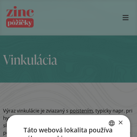
Vinkulácia
Výraz vinkulácie je zviazaný s
poistením
, typicky napr. pri
hypotekárnych úveroch. Termín vychádza z latinského
×
slova vinculum, ktoré znamená puto. Vinkulácia
Táto webová lokalita používa
poistného plnenia v prospech tretej osoby znamená, že