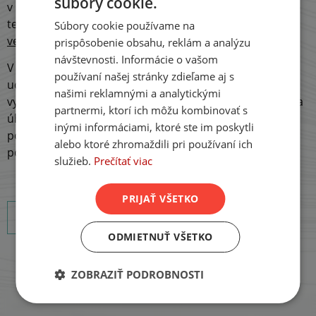
súbory cookie.
SLOVAK
v prípade poistnej udalosti je poistné plnenie vyplatené
tejto tretej osobe. Najčastejšie to býva banka alebo iný
Súbory cookie používame na
ENGLISH
veriteľ
, ktorého služba je poistkou krytá.
prispôsobenie obsahu, reklám a analýzu
GERMAN
návštevnosti. Informácie o vašom
V praxi vinkulácia funguje tak, že pri vzniku poistnej
používaní našej stránky zdieľame aj s
udalosti je suma zodpovedajúca poistnému plneniu
našimi reklamnými a analytickými
vyplatená tretej osobe (napríklad spomínanej banke) na
partnermi, ktorí ich môžu kombinovať s
úhradu záväzkov poisteného. Zostávajúcu sumu
inými informáciami, ktoré ste im poskytli
poistného plnenia potom tretia osoba vyplatí
alebo ktoré zhromaždili pri používaní ich
poistenému.
služieb.
Prečítať viac
PRIJAŤ VŠETKO
Späť na Slovník pojmov
ODMIETNUŤ VŠETKO
ZOBRAZIŤ PODROBNOSTI